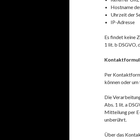
Hostname des
Uhrzeit der S
IP-Adresse
Es findet keine 
1 lit. b DSGVO, 
Kontaktformul
Per Kontaktformu
können oder um f
Die Verarbeitung
Abs. 1 lit. a DSG
Mitteilung per 
unberührt.
Über das Kontakt