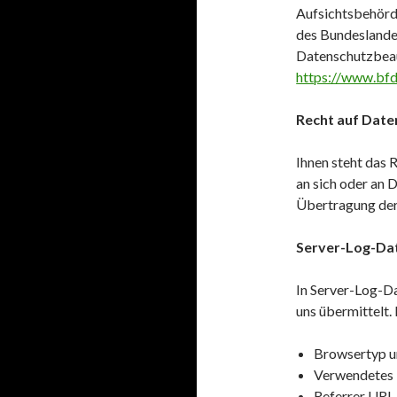
Aufsichtsbehörd
des Bundeslandes
Datenschutzbeau
https://www.bfd
Recht auf Date
Ihnen steht das R
an sich oder an 
Übertragung der 
Server-Log-Da
In Server-Log-Da
uns übermittelt. 
Browsertyp u
Verwendetes 
Referrer URL