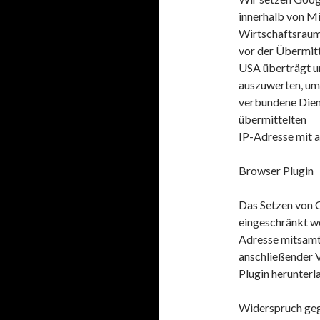
innerhalb von M
Wirtschaftsrau
vor der Übermitt
USA überträgt u
auszuwerten, um
verbundene Dien
übermittelten
IP-Adresse mit a
Browser Plugin
Das Setzen von 
eingeschränkt we
Adresse mitsam
anschließender V
Plugin herunterla
Widerspruch geg