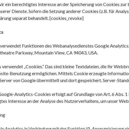
r ein berechtigtes Interesse an der Speicherung von Cookies zur t
nserer Dienste. Sofern die Setzung anderer Cookies (z.B. für Analys
ärung separat behandelt. [cookies_revoke]
cs
verwendet Funktionen des Webanalysedienstes Google Analytics. 
itheatre Parkway, Mountain View, CA 94043, USA.
 verwendet „Cookies.“ Das sind kleine Textdateien, die Ihr Webbr
site-Benutzung ermöglichen. Mittels Cookie erzeugte Informatio
Server von Google übermittelt und dort gespeichert. Server-Standor
oogle-Analytics-Cookies erfolgt auf Grundlage von Art. 6 Abs. 1 
gtes Interesse an der Analyse des Nutzerverhaltens, um unser We
ung
e Analytics in Verbindung mit der Funktion IP-Anonymisierung ein