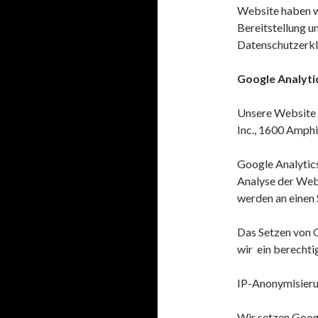
Website haben wi
Bereitstellung u
Datenschutzerkl
Google Analyti
Unsere Website 
Inc., 1600 Amph
Google Analytics
Analyse der Web
werden an einen 
Das Setzen von G
wir ein berechti
IP-Anonymisier
Wir setzen Googl