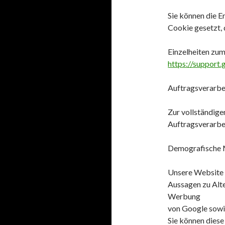
Sie können die E
Cookie gesetzt, 
Einzelheiten zu
https://support
Auftragsverarbe
Zur vollständige
Auftragsverarbe
Demografische 
Unsere Website v
Aussagen zu Alte
Werbung
von Google sowie
Sie können diese