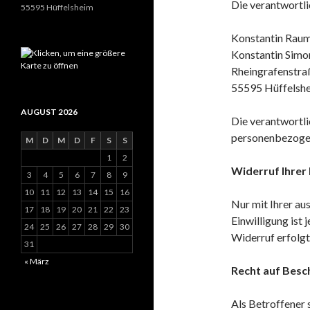
Die verantwortli
55595 Hüffelsheim
Konstantin Rau
Konstantin Sim
Rheingrafenstra
55595
Hüffelsh
AUGUST 2026
Die verantwortli
personenbezogen
M
D
M
D
F
S
S
1
2
Widerruf Ihrer
3
4
5
6
7
8
9
10
11
12
13
14
15
16
Nur mit Ihrer au
17
18
19
20
21
22
23
Einwilligung ist
24
25
26
27
28
29
30
Widerruf erfolg
31
« März
Recht auf Besc
Als Betroffener 