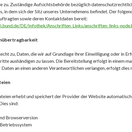
e zu. Zuständige Aufsichtsbehörde bezüglich datenschutzrechtlic
, in dem sich der Sitz unseres Unternehmens befindet. Der folgende 
ftragten sowie deren Kontaktdaten bereit:
i.bund.de/DE/Infothek/Anschriften_Links/anschriften_links-node.
nübertragbarkeit
echt zu, Daten, die wir auf Grundlage Ihrer Einwilligung oder in Er
Dritte aushändigen zu lassen. Die Bereitstellung erfolgt in einem m
Daten an einen anderen Verantwortlichen verlangen, erfolgt dies n
teien
teien erhebt und speichert der Provider der Website automatisch
Dies sind:
nd Browserversion
Betriebssystem