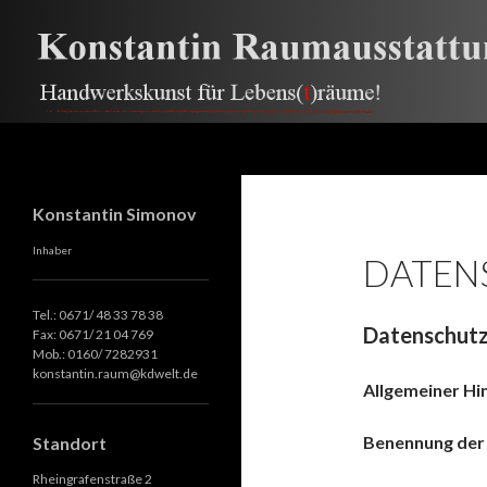
Suchen
Konstantin Raumausstattung
Konstantin Simonov
Inhaber
DATEN
Tel.: 0671/ 48 33 78 38
Datenschutz
Fax: 0671/ 21 04 769
Mob.: 0160/ 7282931
konstantin.raum@kdwelt.de
Allgemeiner Hi
Benennung der 
Standort
Rheingrafenstraße 2