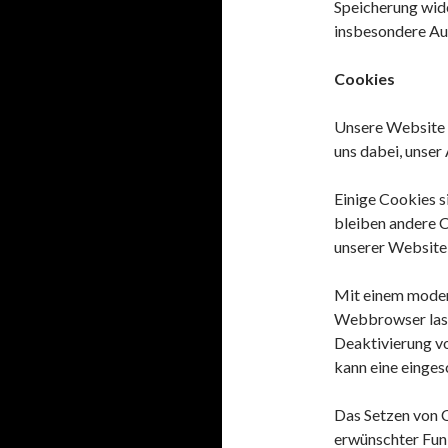
Speicherung wid
insbesondere Au
Cookies
Unsere Website v
uns dabei, unser
Einige Cookies s
bleiben andere C
unserer Website
Mit einem moder
Webbrowser lass
Deaktivierung v
kann eine einges
Das Setzen von 
erwünschter Funk