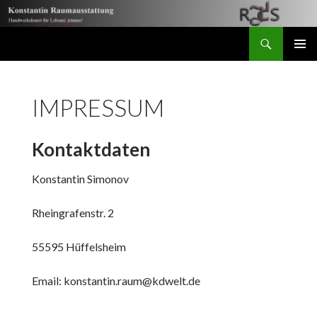
Suchen
Konstantin Raumausstattung
ZUM
PRIMÄR
INHALT
MENÜ
SPRINGEN
IMPRESSUM
Kontaktdaten
Konstantin Simonov
Rheingrafenstr. 2
55595 Hüffelsheim
Email: konstantin.raum@kdwelt.de